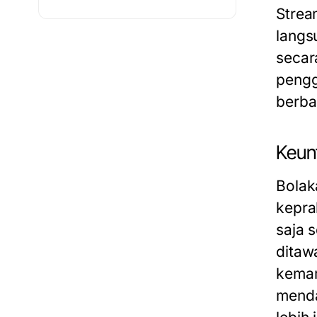
Strea
langs
secar
pengg
berba
Keun
Bolak
kepra
saja 
ditaw
kemam
menda