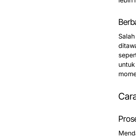
lebih 
Berb
Salah
ditaw
seper
untuk
momen
Cara
Pros
Menda