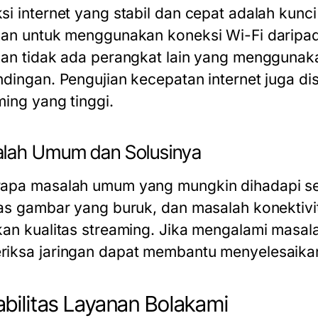
si internet yang stabil dan cepat adalah kun
kan untuk menggunakan koneksi Wi-Fi daripad
kan tidak ada perangkat lain yang menggunak
ndingan. Pengujian kecepatan internet juga d
ming yang tinggi.
lah Umum dan Solusinya
apa masalah umum yang mungkin dihadapi sel
tas gambar yang buruk, dan masalah konektivi
kan kualitas streaming. Jika mengalami masal
iksa jaringan dapat membantu menyelesaika
bilitas Layanan Bolakami