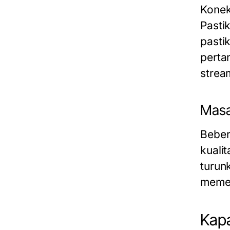
Konek
Pasti
pasti
perta
strea
Masa
Beber
kuali
turun
memer
Kapa