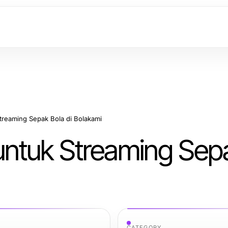
reaming Sepak Bola di Bolakami
ntuk Streaming Sep
CATEGORY