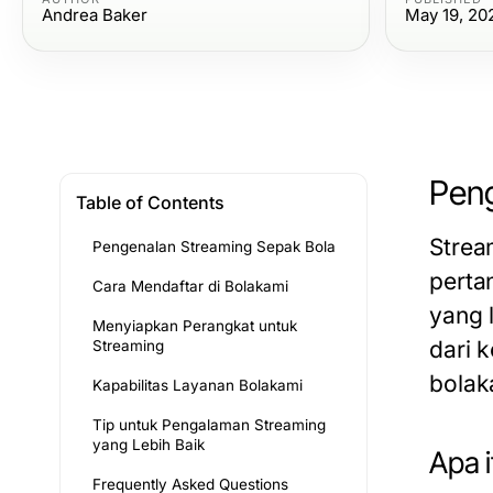
Andrea Baker
May 19, 20
Peng
Table of Contents
Strea
Pengenalan Streaming Sepak Bola
perta
Cara Mendaftar di Bolakami
yang 
Menyiapkan Perangkat untuk
dari 
Streaming
bolak
Kapabilitas Layanan Bolakami
Tip untuk Pengalaman Streaming
yang Lebih Baik
Apa 
Frequently Asked Questions