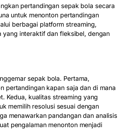
ngkan pertandingan sepak bola secara
guna untuk menonton pertandingan
alui berbagai platform streaming,
ng interaktif dan fleksibel, dengan
nggemar sepak bola. Pertama,
n pertandingan kapan saja dan di mana
t. Kedua, kualitas streaming yang
tuk memilih resolusi sesuai dengan
juga menawarkan pandangan dan analisis
buat pengalaman menonton menjadi