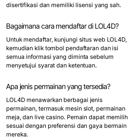
disertifikasi dan memiliki lisensi yang sah.
Bagaimana cara mendaftar di LOL4D?
Untuk mendaftar, kunjungi situs web LOL4D,
kemudian klik tombol pendaftaran dan isi
semua informasi yang diminta sebelum
menyetujui syarat dan ketentuan.
Apa jenis permainan yang tersedia?
LOL4D menawarkan berbagai jenis
permainan, termasuk mesin slot, permainan
meja, dan live casino. Pemain dapat memilih
sesuai dengan preferensi dan gaya bermain
mereka.