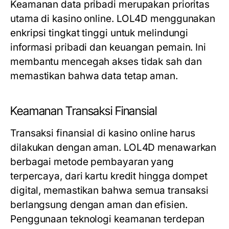
Keamanan data pribadi merupakan prioritas
utama di kasino online. LOL4D menggunakan
enkripsi tingkat tinggi untuk melindungi
informasi pribadi dan keuangan pemain. Ini
membantu mencegah akses tidak sah dan
memastikan bahwa data tetap aman.
Keamanan Transaksi Finansial
Transaksi finansial di kasino online harus
dilakukan dengan aman. LOL4D menawarkan
berbagai metode pembayaran yang
terpercaya, dari kartu kredit hingga dompet
digital, memastikan bahwa semua transaksi
berlangsung dengan aman dan efisien.
Penggunaan teknologi keamanan terdepan