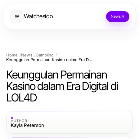
Watchesidol
W
News
Home
News
Gambling
Keunggulan Permainan Kasino dalam Era Digital di LOL4D
Keunggulan Permainan
Kasino dalam Era Digital di
LOL4D
AUTHOR
Kayla Peterson