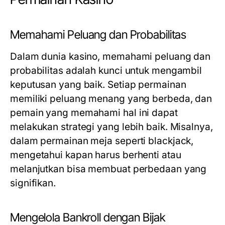
Memahami Peluang dan Probabilitas
Dalam dunia kasino, memahami peluang dan
probabilitas adalah kunci untuk mengambil
keputusan yang baik. Setiap permainan
memiliki peluang menang yang berbeda, dan
pemain yang memahami hal ini dapat
melakukan strategi yang lebih baik. Misalnya,
dalam permainan meja seperti blackjack,
mengetahui kapan harus berhenti atau
melanjutkan bisa membuat perbedaan yang
signifikan.
Mengelola Bankroll dengan Bijak