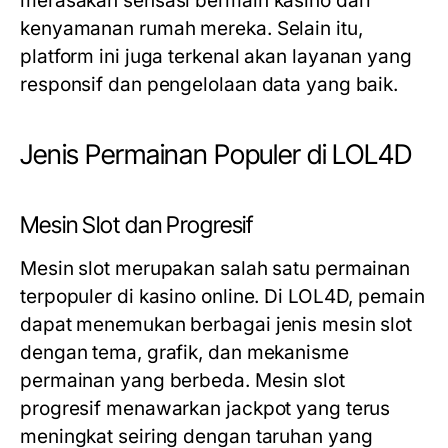
merasakan sensasi bermain kasino dari
kenyamanan rumah mereka. Selain itu,
platform ini juga terkenal akan layanan yang
responsif dan pengelolaan data yang baik.
Jenis Permainan Populer di LOL4D
Mesin Slot dan Progresif
Mesin slot merupakan salah satu permainan
terpopuler di kasino online. Di LOL4D, pemain
dapat menemukan berbagai jenis mesin slot
dengan tema, grafik, dan mekanisme
permainan yang berbeda. Mesin slot
progresif menawarkan jackpot yang terus
meningkat seiring dengan taruhan yang