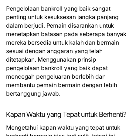
Pengelolaan bankroll yang baik sangat
penting untuk kesuksesan jangka panjang
dalam berjudi. Pemain disarankan untuk
menetapkan batasan pada seberapa banyak
mereka bersedia untuk kalah dan bermain
sesuai dengan anggaran yang telah
ditetapkan. Menggunakan prinsip
pengelolaan bankroll yang baik dapat
mencegah pengeluaran berlebih dan
membantu pemain bermain dengan lebih
bertanggung jawab.
Kapan Waktu yang Tepat untuk Berhenti?
Mengetahui kapan waktu yang tepat untuk