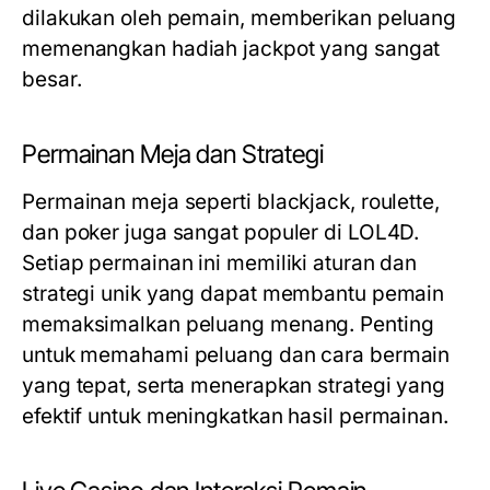
dilakukan oleh pemain, memberikan peluang
memenangkan hadiah jackpot yang sangat
besar.
Permainan Meja dan Strategi
Permainan meja seperti blackjack, roulette,
dan poker juga sangat populer di LOL4D.
Setiap permainan ini memiliki aturan dan
strategi unik yang dapat membantu pemain
memaksimalkan peluang menang. Penting
untuk memahami peluang dan cara bermain
yang tepat, serta menerapkan strategi yang
efektif untuk meningkatkan hasil permainan.